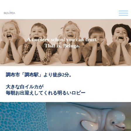
A nursery school you can trust.
That is, Beluga.
調布市「調布駅」より徒歩2分。
大きな白イルカが
毎朝お出迎えしてくれる明るいロビー